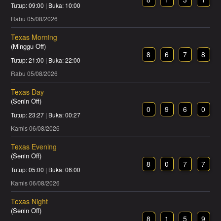
Tutup: 09:00 | Buka: 10:00
Rabu 05/08/2026
Texas Morning
(Minggu Off)
8
6
7
8
Tutup: 21:00 | Buka: 22:00
Rabu 05/08/2026
Texas Day
(Senin Off)
0
9
6
0
Tutup: 23:27 | Buka: 00:27
Kamis 06/08/2026
Texas Evening
(Senin Off)
8
0
7
7
Tutup: 05:00 | Buka: 06:00
Kamis 06/08/2026
Texas Night
(Senin Off)
8
1
5
9