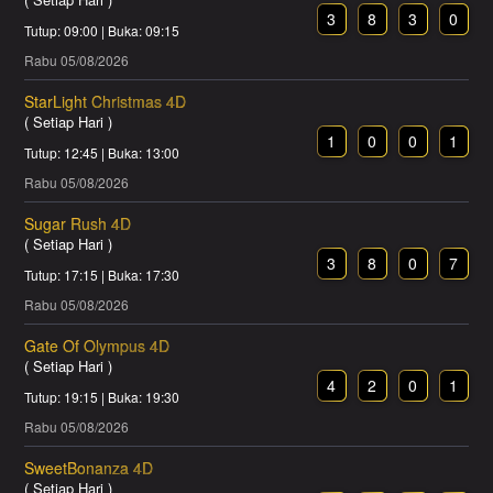
3
8
3
0
Tutup: 09:00 | Buka: 09:15
Rabu 05/08/2026
StarLight Christmas 4D
( Setiap Hari )
1
0
0
1
Tutup: 12:45 | Buka: 13:00
Rabu 05/08/2026
Sugar Rush 4D
( Setiap Hari )
3
8
0
7
Tutup: 17:15 | Buka: 17:30
Rabu 05/08/2026
Gate Of Olympus 4D
( Setiap Hari )
4
2
0
1
Tutup: 19:15 | Buka: 19:30
Rabu 05/08/2026
SweetBonanza 4D
( Setiap Hari )