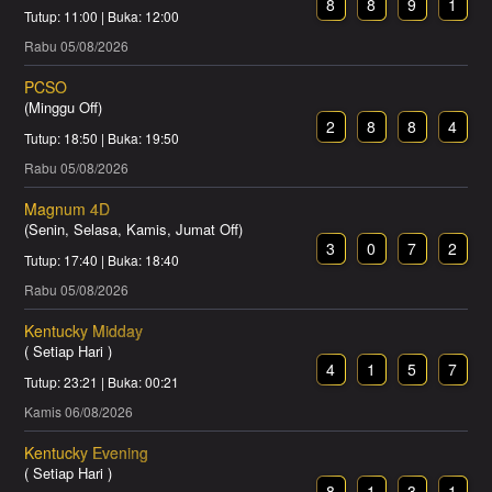
8
8
9
1
Tutup: 11:00 | Buka: 12:00
Rabu 05/08/2026
PCSO
(Minggu Off)
2
8
8
4
Tutup: 18:50 | Buka: 19:50
Rabu 05/08/2026
Magnum 4D
(Senin, Selasa, Kamis, Jumat Off)
3
0
7
2
Tutup: 17:40 | Buka: 18:40
Rabu 05/08/2026
Kentucky Midday
( Setiap Hari )
4
1
5
7
Tutup: 23:21 | Buka: 00:21
Kamis 06/08/2026
Kentucky Evening
( Setiap Hari )
8
1
3
1