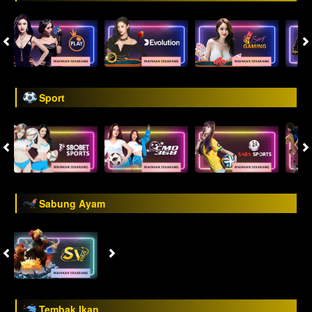
Sport
Sabung Ayam
Tembak Ikan