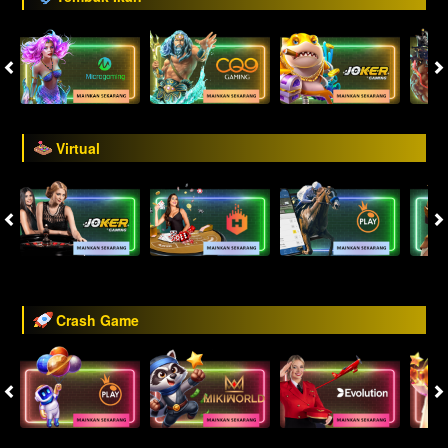
Virtual
Crash Game